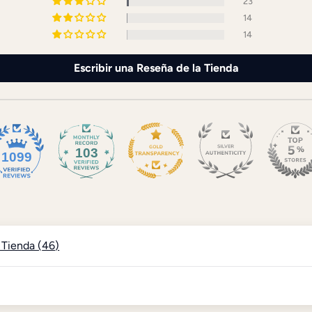
23
14
14
Escribir una Reseña de la Tienda
103
1099
 Tienda (
46
)